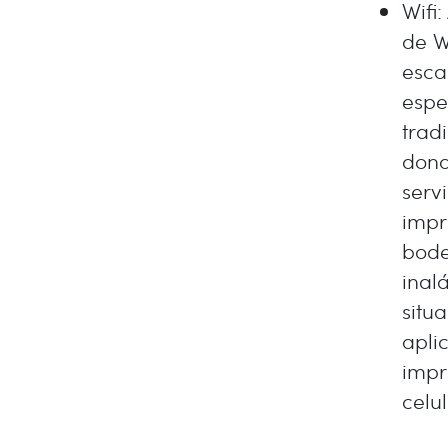
Wifi
de W
esca
espe
trad
dond
serv
impr
bode
inal
situ
apli
impr
celul