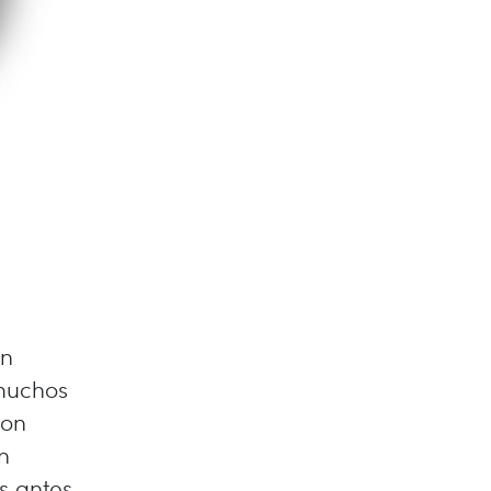
on
 muchos
con
n
s antes