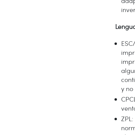
adap
inve
Lengua
ESC/
impr
impr
algu
cont
y no
CPCL
vent
ZPL:
norm