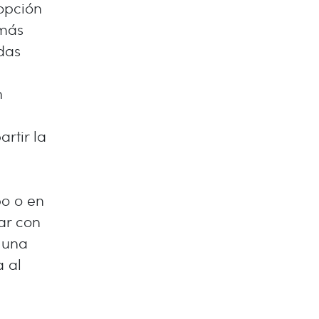
 opción
 más
das
n
rtir la
o o en
ar con
 una
 al