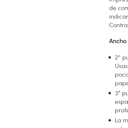
de com
indica
Contra
Ancho 
2″ p
Usas
poco
pape
3” p
espa
prof
La m