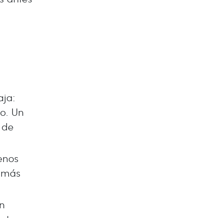
aja:
lo. Un
 de
enos
, más
n