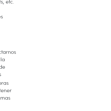
s, etc.
es
ctarnos
 la
 de
s
oras
tener
lemas