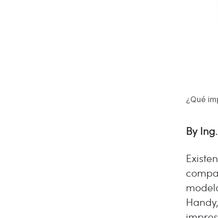
¿Qué imp
By Ing
Existe
compat
modelo
Handy,
impres