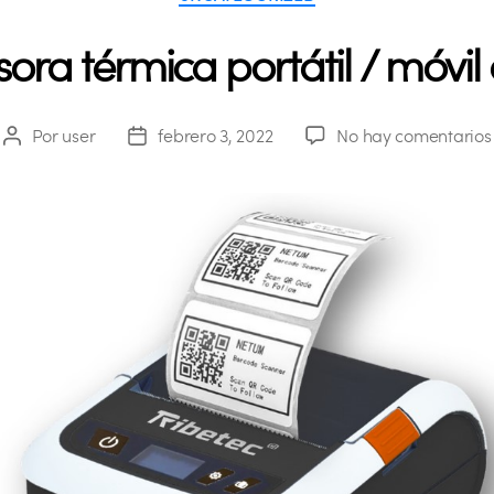
ra térmica portátil / móvil
Por
user
febrero 3, 2022
No hay comentarios
Autor
Fecha
de
de
la
la
publicación
publicación