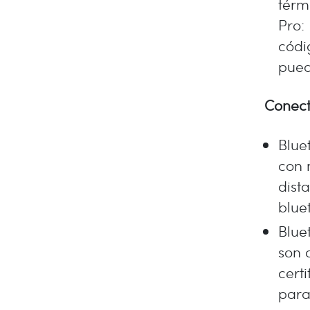
térmi
Pro:
códi
pued
Conect
Blue
con 
dist
blue
Blue
son 
cert
para