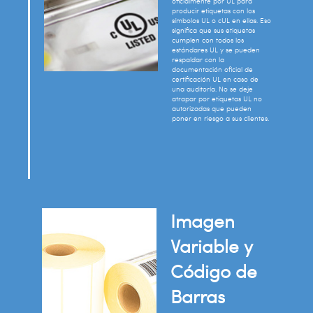
oficialmente por UL para
producir etiquetas con los
símbolos UL o cUL en ellas. Eso
significa que sus etiquetas
cumplen con todos los
estándares UL y se pueden
respaldar con la
documentación oficial de
certificación UL en caso de
una auditoría. No se deje
atrapar por etiquetas UL no
autorizadas que pueden
poner en riesgo a sus clientes.
Imagen
Variable y
Código de
Barras