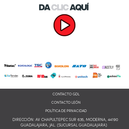
CONTACTO GDL
CONTACTO LEÓN
POLÍTICA DE PRIVACIDAD
DIRECCIÓN: AV CHAPULTEPEC SUR 635, MODERNA, 44190
GUADALAJARA, JAL. (SUCURSAL GUADALAJARA)