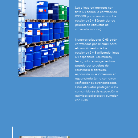
Las etiquetas impresas con
tinta UV tienen la certificación
BS5609 para cumplir con las
secciones 2 y 3 (estándar de
prueba de etiquetas de
inmersión marina).
Nuestras etiquetas GHS están
certificadas por BS5609 para
el cumplimiento de las
secciones 2 y 3 utilizando tintas
UV especiales. Los medios,
texto, color e imágenes han
pasado por pruebas de
resistencia a abrasión,
exposición uv e inmersión en
agua salada, junto con otras
calificaciones estandarizadas.
Estas etiquetas protegen a los
consumidores de exposición a
químicos peligrosos y cumplen
con GHS.