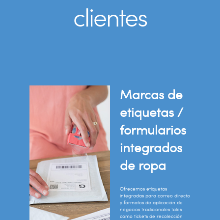
clientes
Marcas de
etiquetas /
formularios
integrados
de ropa
Ofrecemos etiquetas
integradas para correo directo
y formatos de aplicación de
negocios tradicionales tales
como tickets de recolección