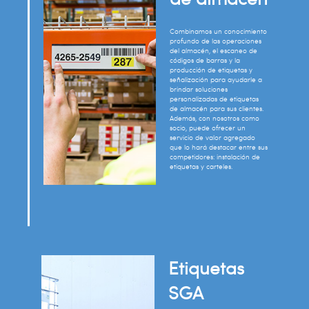
Combinamos un conocimiento
profundo de las operaciones
del almacén, el escaneo de
códigos de barras y la
producción de etiquetas y
señalización para ayudarle a
brindar soluciones
personalizadas de etiquetas
de almacén para sus clientes.
Además, con nosotros como
socio, puede ofrecer un
servicio de valor agregado
que lo hará destacar entre sus
competidores: instalación de
etiquetas y carteles.
Etiquetas
SGA