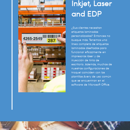
Inkjet, Laser
and EDP
¿Sus clientes necesitan
etiquetas laminadas
personalizadas? Entonces no
busque más. Tenemos una
línea completa de etiquetas
laminadas diseñadas para
funcionar eficazmente en
impresoras láser y de
inyección de tinta de
escritorio. Además, muchas de
nuestras configuraciones de
troquel coinciden con las
plantillas Avery de uso común
que se encuentran en el
software de Microsoft Office.