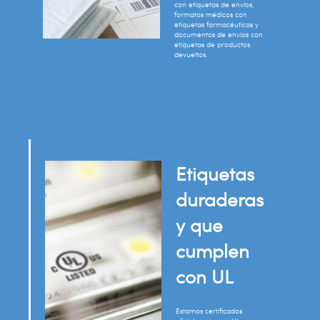
con etiquetas de envíos,
formatos médicos con
etiquetas farmacéuticas y
documentos de envíos con
etiquetas de productos
devueltos.
Etiquetas
duraderas
y que
cumplen
con UL
Estamos certificados