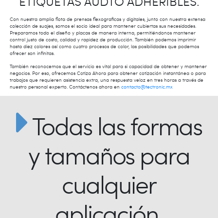
ETIQUETAS AUDTO ADHERIBLES.
Con nuestra amplia flota de prensas flexograficas y digitales, junto con nuestra extensa
colección de suajes, somos el socio ideal para mantener cubiertas sus necesidades.
Preparamos todo el diseño y placas de manera interna, permitiéndonos mantener
control justo de costo, calidad y rapidez de producción. También podemos imprimir
hasta diez colores así como cuatro procesos de color, las posibilidades que podemos
ofrecer son infinitas.
También reconocemos que el servicio es vital para si capacidad de obtener y mantener
negocios. Por eso, ofrecemos Cotiza Ahora para obtener cotización instantánea o para
trabajos que requieren asistencia extra, una respuesta veloz en tres horas a través de
nuestro personal experto. Contáctenos ahora en
contacto@tectronic.mx
Todas las formas
y tamaños para
cualquier
aplicación.