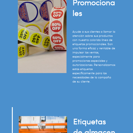
Promociona
les
Ayude a sus clientes a llamar la
atención sobre sus productos
con nuestra colorida línea de
etiquetas promocionales. Son
una forma eficaz y rentable de
impulsar las ventas,
especialmente para
promociones especiales y
autorizaciones. Personalizamos
estas etiquetas
específicamente para las
necesidades de la campaña
de su cliente.
Etiquetas
de almacen