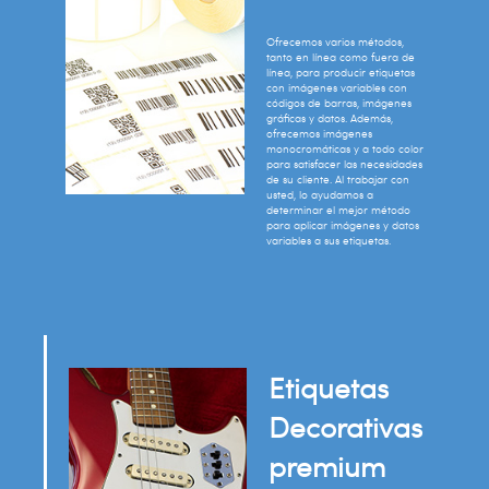
Ofrecemos varios métodos,
tanto en línea como fuera de
línea, para producir etiquetas
con imágenes variables con
códigos de barras, imágenes
gráficas y datos. Además,
ofrecemos imágenes
monocromáticas y a todo color
para satisfacer las necesidades
de su cliente. Al trabajar con
usted, lo ayudamos a
determinar el mejor método
para aplicar imágenes y datos
variables a sus etiquetas.
Etiquetas
Decorativas
premium