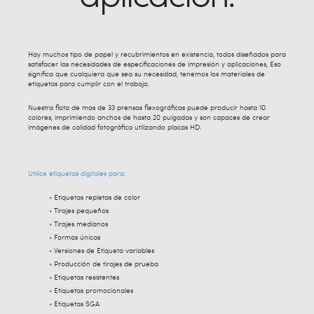
Hay muchos tipo de papel y recubrimientos en existencia, todos diseñados para
satisfacer las necesidades de especificaciones de impresión y aplicaciones, Eso
significa que cualquiera que sea su necesidad, tenemos los materiales de
etiquetas para cumplir con el trabajo.
Nuestra flota de mas de 33 prensas flexográficas puede producir hasta 10
colores, imprimiendo anchos de hasta 20 pulgadas y son capaces de crear
imágenes de calidad fotográfica utilizando placas HD.
Utilice etiquetas digitales para:
Etiquetas repletas de color
Tirajes pequeños
Tirajes medianos
Formas únicas
Versiones de Etiqueta variables
Producción de tirajes de prueba
Etiquetas resistentes
Etiquetas promocionales
Etiquetas SGA