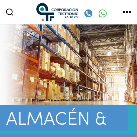
Corporación
Tectronic
ALMACÉN &