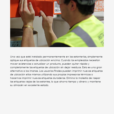
Una vez que esté instalado permanentemente en las estanterías, simplemente
aplique sus etiquetas de ubicación encima. Cuando los empleados necesitan
mover existencias o actualizar un producto, pueden quitar rápida y
completamente las etiquetas de ubicación sin dejar residuos. Esta es una gran
alternativa a los imanes. Los usuarios finales pueden imprimir nuevas etiquetas
de ubicación ellos mismos utilizando sus propias impresoras térmicas o
hacernos imprimir nuevas etiquetas duraderas. Elimina la molestia de raspar
las etiquetas viejas de los estantes, lo que ahorra tiempo y dinero y mantiene
su almacén en excelente estado.