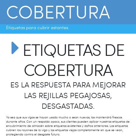
COBERTURA
Etiquetas para cubrir estantes.
ETIQUETAS DE
COBERTURA
ES LA RESPUESTA PARA MEJORAR
LAS REJILLAS PEGAJOSAS,
DESGASTADAS.
Ya sea que sus vigas se hayan usado mucho o sean nuevas, las mantendrá frescas
durante años. Con un respaldo opaco, sus clientes pueden aplicar nuestras etiquetas de
encubrimiento de almacén sobre etiquetas existentes y daños anteriores. Las etiquetas
cubren los rayones de la viga y las etiquetas viejas completamente sin que se vean,
protegiendo contra el desgaste futuro.