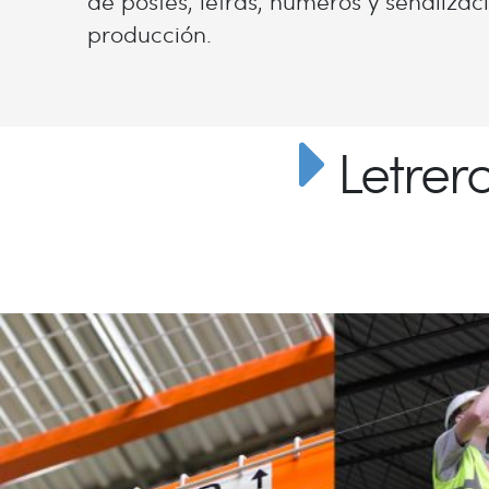
de postes, letras, números y señaliza
producción.
Letrer