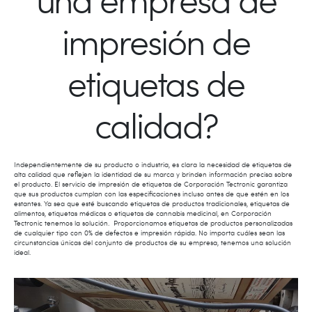
impresión de
etiquetas de
calidad?
Independientemente de su producto o industria, es clara la necesidad de etiquetas de
alta calidad que reflejen la identidad de su marca y brinden información precisa sobre
el producto. El servicio de impresión de etiquetas de Corporación Tectronic garantiza
que sus productos cumplan con las especificaciones incluso antes de que estén en los
estantes. Ya sea que esté buscando etiquetas de productos tradicionales, etiquetas de
alimentos, etiquetas médicas o etiquetas de cannabis medicinal, en Corporación
Tectronic tenemos la solución. Proporcionamos etiquetas de productos personalizadas
de cualquier tipo con 0% de defectos e impresión rápida. No importa cuáles sean las
circunstancias únicas del conjunto de productos de su empresa, tenemos una solución
ideal.