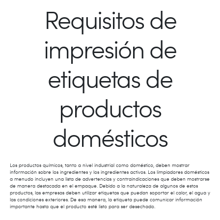
Requisitos de
impresión de
etiquetas de
productos
domésticos
Los productos químicos, tanto a nivel industrial como doméstico, deben mostrar
información sobre los ingredientes y los ingredientes activos. Los limpiadores domésticos
a menudo incluyen una lista de advertencias y contraindicaciones que deben mostrarse
de manera destacada en el empaque. Debido a la naturaleza de algunos de estos
productos, las empresas deben utilizar etiquetas que puedan soportar el calor, el agua y
las condiciones exteriores. De esa manera, la etiqueta puede comunicar información
importante hasta que el producto esté listo para ser desechado.