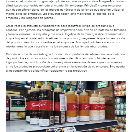
incluso en el producto. Un gran ejemplo de esto son las papas fritas Pringles®, cuya lata
cilíndrica es reconocible en todo el mundo. Sin embargo, Pringles® y otras empresas
aún deben diferenciarse de las marcas genéricas o de la tienda que podrían utilizar el
mismo estilo de empaque. Las etiquetas hacen esto mostrando el logotipo de la
empresa y las imágenes de marca.
Otras veces, la etiqueta es fundamental para identificar el tipo de producto que
contiene. Por ejemplo, los productos de limpieza tienden a venir en botellas de tamaños
y formas similares. La etiqueta, junto con el logotipo de la marca, le dice al consumidor
lo que hay en el contenedor. Al etiquetar un producto, asegúrese de que la descripción
del producto sea clara y accesible en el empaque. Esto ayuda al cliente a encontrar
rápidamente lo que necesita entre los estantes de las tiendas abarrotadas.
Cuando se trata de marketing, la función más importante del etiquetado personalizado
de productos es ayudar a los consumidores a identificar su marca. Mantener un
logotipo, fuente, combinación de colores y otros elementos de empaque consistentes
entre los productos proporciona coherencia en la selección de su empresa. Esto ayuda
a los consumidores a identificar rápidamente sus productos.