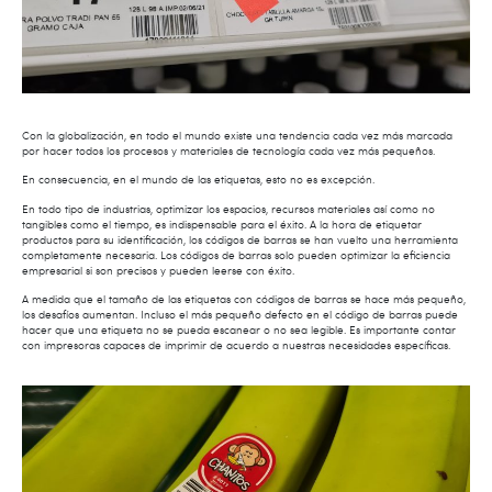
Con la globalización, en todo el mundo existe una tendencia cada vez más marcada
por hacer todos los procesos y materiales de tecnología cada vez más pequeños.
En consecuencia, en el mundo de las etiquetas, esto no es excepción.
En todo tipo de industrias, optimizar los espacios, recursos materiales así como no
tangibles como el tiempo, es indispensable para el éxito. A la hora de etiquetar
productos para su identificación, los códigos de barras se han vuelto una herramienta
completamente necesaria. Los códigos de barras solo pueden optimizar la eficiencia
empresarial si son precisos y pueden leerse con éxito.
A medida que el tamaño de las etiquetas con códigos de barras se hace más pequeño,
los desafíos aumentan. Incluso el más pequeño defecto en el código de barras puede
hacer que una etiqueta no se pueda escanear o no sea legible. Es importante contar
con impresoras capaces de imprimir de acuerdo a nuestras necesidades específicas.