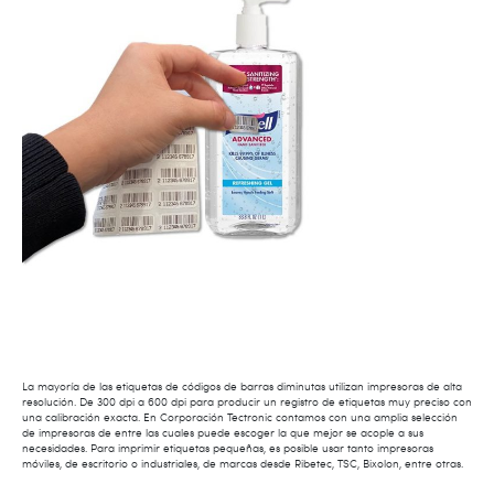
La mayoría de las etiquetas de códigos de barras diminutas utilizan impresoras de alta
resolución. De 300 dpi a 600 dpi para producir un registro de etiquetas muy preciso con
una calibración exacta. En Corporación Tectronic contamos con una amplia selección
de impresoras de entre las cuales puede escoger la que mejor se acople a sus
necesidades. Para imprimir etiquetas pequeñas, es posible usar tanto impresoras
móviles, de escritorio o industriales, de marcas desde Ribetec, TSC, Bixolon, entre otras.