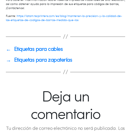
así como obtener ayuda para la impresión de sus etiquetas para códigos de barras,
¡Contáctenos!.
Fuente:
https://latam.tscprinters.com/es/blog/mantener-la-precision-y-la-calidad-de-
las-etiquetas-de-codigos-de-barras-medida-que-los
←
Etiquetas para cables
→
Etiquetas para zapaterías
Deja un
comentario
Tu dirección de correo electrónico no será publicada.
Los