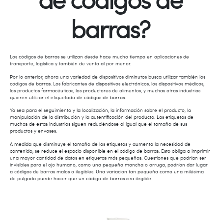
barras?
Los códigos de barras se utilizan desde hace mucho tiempo en aplicaciones de
transporte, logística y también de venta al por menor.
Por lo anterior, ahora una variedad de dispositivos diminutos busca utilizar también los
códigos de barras. Los fabricantes de dispositivos electrónicos, los dispositivos médicos,
los productos farmacéuticos, los productores de alimentos, y muchas otras industrias
quieren utilizar el etiquetado de códigos de barras.
Ya sea para el seguimiento y la localización, la información sobre el producto, la
manipulación de la distribución y la autentificación del producto. Las etiquetas de
muchas de estas industrias siguen reduciéndose al igual que el tamaño de sus
productos y envases.
A medida que disminuye el tamaño de las etiquetas y aumenta la necesidad de
contenido, se reduce el espacio disponible en el código de barras. Esto obliga a imprimir
una mayor cantidad de datos en etiquetas más pequeñas. Cuestiones que podrían ser
invisibles para el ojo humano, como una pequeña mancha o arruga, podrían dar lugar
a códigos de barras malos o ilegibles. Una variación tan pequeña como una milésima
de pulgada puede hacer que un código de barras sea ilegible.