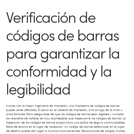
Verificación de
códigos de barras
para garantizar la
conformidad y la
legibilidad
Incluso con la mejor ingeniería de impresión, una impresora de códigos de barras
puede verse afectada. El polvo en el cabezal de impresión, una arruga de la cinta u
otros factores. Para asegurarse de que los códigos de barras sean legibles y cumplan
los requisitos de calidad, es muy aconsejable que inspeccione los códigos de barras. La
inspección de los códigos de barras proporciona una póliza de seguro contra posibles
fallos de lectura en el lugar de recepción. Un código de barras defectuoso en el lugar
de destino puede dar lugar a muchos inconvenientes. Devoluciones de cargos, multas,