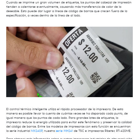
Cuando se imprime un gran volumen de etiquetas, los puntos del cabezal de impresión
tienden a calentarse eventualmente, causando más transferencia de calor de la
deseable. Esto puede dar lugar a líneas de código de barras que crecen fuera de la
especificación, a veces dentro de la línea de al lado.
El control térmico inteligente utiliza el rápido procesador de la impresora. De esta
manera es posible llevar la cuenta de cuántas veces se ha disparado cada punto, de
igual manera que los puntos de cada lado. Para grandes lotes de etiquetas, la
impresora reduce la energía utilizada para evitar este fenómeno y preservar la calidad
del código de barras. Entre los modelos de impresoras con esta función se encuentran
la serie industrial
MX240P
, nuestra
serie MH241
de TSC e impresoras Ribetec RT-420ME.
Para obtener más información sobre nuestras impresoras industriales de alta resolución,