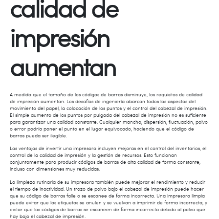
calidad de
impresión
aumentan
A medida que el tamaño de los códigos de barras disminuye, los requisitos de calidad
de impresión aumentan. Los desafíos de ingeniería abarcan todos los aspectos del
movimiento del papel, la colocación de los puntos y el control del cabezal de impresión.
El simple aumento de los puntos por pulgada del cabezal de impresión no es suficiente
para garantizar una calidad constante. Cualquier mancha, dispersión, fluctuación, polvo
o error podría poner el punto en el lugar equivocado, haciendo que el código de
barras pueda ser ilegible.
Las ventajas de invertir una impresora incluyen mejoras en el control del inventarios, el
control de la calidad de impresión y la gestión de recursos. Esto funcionan
conjuntamente para producir códigos de barras de alta calidad de forma constante,
incluso con dimensiones muy reducidas.
La limpieza rutinaria de su impresora también puede mejorar el rendimiento y reducir
el tiempo de inactividad. Un trozo de polvo bajo el cabezal de impresión puede hacer
que su código de barras falle o se escanee de forma incorrecta. Una impresora limpia
puede evitar que las etiquetas se anulen y se vuelvan a imprimir de forma incorrecta, y
evitar que los códigos de barras se escaneen de forma incorrecta debido al polvo que
hay bajo el cabezal de impresión.