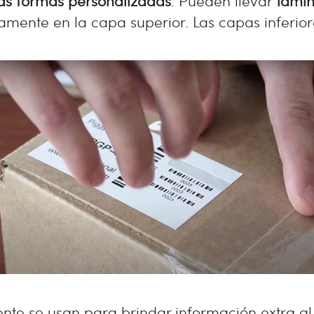
tas formas personalizadas
. Pueden llevar
lami
amente en la capa superior. Las capas inferiore
nte se usan para brindar información extra a