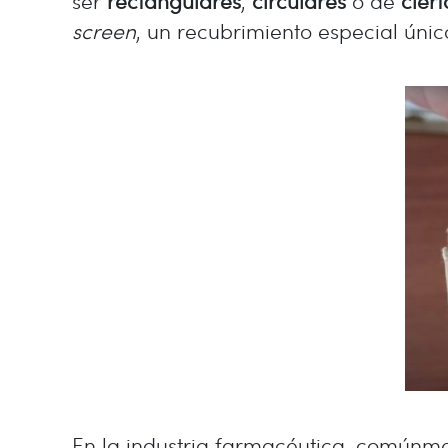
ser
rectangulares
,
circulares
o de
cier
screen
, un recubrimiento especial únic
En la industria farmacéutica, comúnme