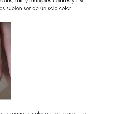
nados
,
foil
, y
múltiples colores
y
silk
s suelen ser de un solo color.
l consumidor, colocando la marca y