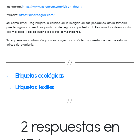
Instagram:
https://www.instagram.com/bitter_dog_/
Website:
https://bitterdogmx.com/
Así como Bitter Dog mejoró la calidad de la imagen de sus productos, usted también
puede lograr convertir su producto de regular a profesional. Resaltando y destacando
del mercado, sobreponiéndose a sus competidores.
Si requiere una cotización para su proyecto, contáctenos, nuestros expertos estarán
felices de ayudarle.
←
Etiquetas ecológicas
→
Etiquetas Textiles
2 respuestas en