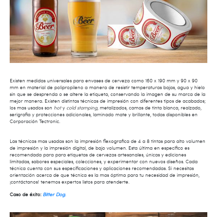
Existen medidas universales para envases de cerveza como 160 x 190 mm y 90 x 90
mm en material de polipropileno a manera de resistir temperaturas bajas, agua y hielo
sin que se desprenda o se altere la etiqueta, conservando la imagen de su marca de la
mejor manera. Existen distintas técnicas de impresión con diferentes tipos de acabados;
los mas usados son
hot
y
cold stamping
, metalizados, camas de tinta blanca, realzado,
serigrafia y protecciones adicionales, laminado mate y brillante, todas disponibles en
Corporación Tectronic.
Las técnicas mas usadas son la impresión flexografica de 4 a 8 tintas para alto volumen
de impresión y la impresión digital, de bajo volumen. Esta última en específico es
recomendada para para etiquetas de cervezas artesanales, únicas y ediciones
limitadas, sabores especiales, colecciones, y experimentar con nuevos diseños. Cada
técnica cuenta con sus especificaciones y aplicaciones recomendadas. Si necesitas
orientación acerca de que técnica es la mas óptima para tu necesidad de impresión,
¡contáctanos! tenemos expertos listos para atenderte.
Caso de éxito:
Bitter Dog.