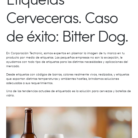
Cerveceras. Caso
de éxito: Bitter Dog.
En Corporación Tectronic, somos expertos en plasmar la imagen de tu marca en tu
producto por medio de etiquetas. Las pequeñas empresas no son la excepción, le
ayudamos con todo tipo de etiquetas para las distintas necesidades y aplicaciones del
mercado.
Desde etiquetas con códigos de barras, colores realmente vivos, realzados, y etiquetas
que soportan distintas temperaturas y ambientes hostiles, brindamos soluciones
adecuadas a sus requerimientos.
Una de las tendencias actuales de etiquetado es la solución para cervezas y botellas de
vidrio.