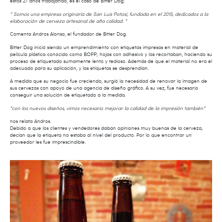
estos 27 años trabajando, es el caso de Bitter Dog;
” Somos una empresa originaria de San Luis Potosí, fundada en el 2015, dedicados a la
elaboración de cerveza artesanal de alta calidad. ”
Comenta Andros Alonso, el fundador de Bitter Dog.
Bitter Dog inició siendo un emprendimiento con etiquetas impresas en material de
película plástica conocido como BOPP; hojas con adhesivo y las recortaban, haciendo su
proceso de etiquetado sumamente lento y tedioso. Además de que el material no era el
adecuado para su aplicación, y las etiquetas se desprendían.
A medida que su negocio fue creciendo, surgió la necesidad de renovar la imagen de
sus cervezas con apoyo de una agencia de diseño gráfico. A su vez, fue necesario
conseguir una solución de etiquetado a la medida.
“con los nuevos diseños, vimos necesario mejorar la calidad de la impresión también”
nos relata Andros.
Debido a que los clientes y vendedores daban opiniones muy buenas de la cerveza,
decían que la etiqueta no estaba al nivel del producto. Por lo que encontrar un
proveedor les fue imprescindible.