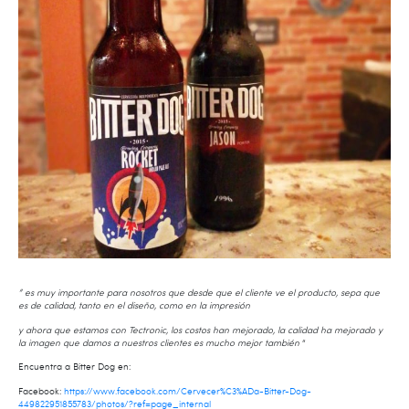
” es muy importante para nosotros que desde que el cliente ve el producto, sepa que
es de calidad, tanto en el diseño, como en la impresión
y ahora que estamos con Tectronic, los costos han mejorado, la calidad ha mejorado y
la imagen que damos a nuestros clientes es mucho mejor también
“
Encuentra a Bitter Dog en:
Facebook:
https://www.facebook.com/Cervecer%C3%ADa-Bitter-Dog-
449822951855783/photos/?ref=page_internal