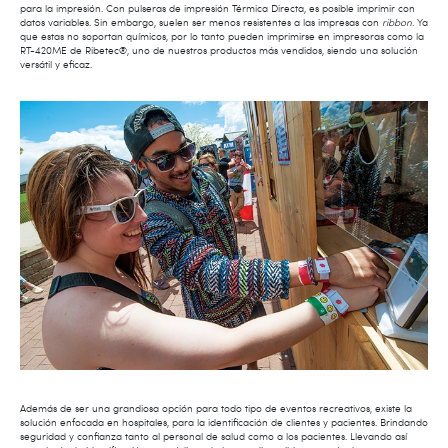
para la impresión. Con pulseras de impresión Térmica Directa, es posible imprimir con
datos variables. Sin embargo, suelen ser menos resistentes a las impresas con
ribbon
. Ya
que estas no soportan químicos, por lo tanto pueden imprimirse en impresoras como la
RT-420ME de Ribetec®, uno de nuestros productos más vendidos, siendo una solución
versátil y eficaz.
Además de ser una grandiosa opción para todo tipo de eventos recreativos, existe la
solución enfocada en hospitales, para la identificación de clientes y pacientes. Brindando
seguridad y confianza tanto al personal de salud como a los pacientes. Llevando así