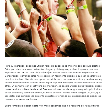
Para su impresión, podemos utilizar rollos de pulseras de material con película plástica.
Estas permiten que sean resistentes al agua y al desgarre, y al ser impresas con una
impresora TSC TE 200 con
ribbon
(tinta) de resina, productos siempre disponibles en
Corporación Tectronic; estas no se despintan fácilmente debido a que son resistentes a
químicos también. Siendo una opción increíble para parques temáticos y de diversiones,
donde las atracciones puedan incluir agua, espuma, burbujas, bebidas alcohólicas entre
otros. En conjunto con el software de impresión, es posible utilizar datos variables desde
bases de datos o bien desde exel. Desde ocasiones donde tengamos que imprimir datos
de los asistentes, como el nombre, numero de serie, incluso hasta códigos QR, etc., que
son datos que cambian de asistente a asistente teniendo así la posibilidad de añadir los
datos al momento y editarlos.
Existe también la opción hasta 40% más económica que no requiere de
ribbon
(tinta)