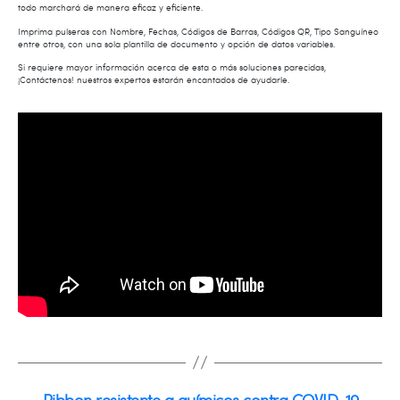
todo marchará de manera eficaz y eficiente.
Imprima pulseras con Nombre, Fechas, Códigos de Barras, Códigos QR, Tipo Sanguíneo
entre otros, con una sola plantilla de documento y opción de datos variables.
Si requiere mayor información acerca de esta o más soluciones parecidas,
¡Contáctenos! nuestros expertos estarán encantados de ayudarle.
←
Ribbon resistente a químicos contra COVID-19