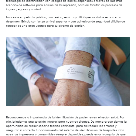
tecnología de identificación con códigos de barras disponibles a través de nuestras
licencias de software para edición de la impresión, para así facilitar los procesos de
ingreso, egreso y control.
Impresas en película plástica, con resina, será muy difícil que los datos se borren o
despinten. Brinda confianza a nivel superior y con adhesivos de seguridad difíciles de
romper, es una gran ventaja para su sistema de gestión.
Reconocemos la importancia de la identificación de pacientes en el sector salud. Por
ello, brindamos una solución integral para nuestros clientes. De manera que damos la
oportunidad de recibir soporte técnico constante, para así reducir los errores y
asegurar el correcto funcionamiento del sistema de identificación de hospitales. Con
nuestras impresoras y consumibles siempre disponibles, puede estar tranquilo de que