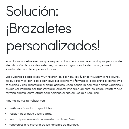
Solución:
¡Brazaletes
personalizados!
Para todos aquellos eventos que requieran la acreditación de entrada por persona, de
identificación de tipos de asistentes, conteo y un gran resalte de marca, existe la
solución de brazaletes personalizados.
Las pulseras de papel son muy resistentes, económicas, fuertes y sumamente seguras.
Ya que cuentan con cierre adhesivo especialmente formulado para proveer la máxima
seguridad y con resistencia al agua. Además, cada banda puede tener datos variables y
puede ser impresa por transferencia térmica, inyección de tinta, así como transferencia
térmica directa, entre otras; dependiendo el tipo de uso que requiera.
Algunos de sus beneficios son:
Estéticas, cómodas y agradables.
Resistentes al agua y las roturas.
Fácil y rápida aplicación al envolver en la muñeca.
Adaptables a la mayoría de los tamaños de muñeca.