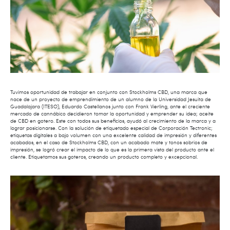
Tuvimos oportunidad de trabajar en conjunto con Stockholms CBD, una marca que
nace de un proyecto de emprendimiento de un alumno de la Universidad Jesuita de
Guadalajara (ITESO), Eduardo Castellanos junto con Frank Vierling, ante el creciente
mercado de cannábico decidieron tomar la oportunidad y emprender su idea; aceite
de CBD en gotero. Este con todos sus beneficios, ayudó al crecimiento de la marca y a
lograr posicionarse. Con la solución de etiquetado especial de Corporación Tectronic;
etiquetas digitales a bajo volumen con una excelente calidad de impresión y diferentes
acabados, en el caso de Stockholms CBD, con un acabado mate y tonos sobrios de
impresión, se logró crear el impacto de lo que es la primera vista del producto ante el
cliente. Etiquetamos sus goteros, creando un producto completo y excepcional.