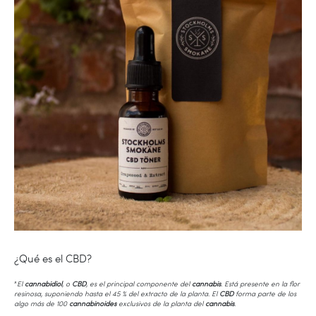
¿Qué es el CBD?
”
El
cannabidiol
, o
CBD
, es el principal componente del
cannabis
. Está presente en la flor
resinosa, suponiendo hasta el 45 % del extracto de la planta. El
CBD
forma parte de los
algo más de 100
cannabinoides
exclusivos de la planta del
cannabis
.