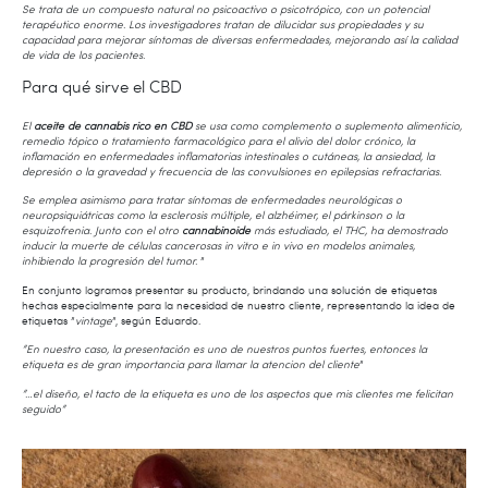
Se trata de un compuesto natural no psicoactivo o psicotrópico, con un potencial
terapéutico enorme. Los investigadores tratan de dilucidar sus propiedades y su
capacidad para mejorar síntomas de diversas enfermedades, mejorando así la calidad
de vida de los pacientes.
Para qué sirve el CBD
El
aceite de cannabis rico en CBD
se usa como complemento o suplemento alimenticio,
remedio tópico o tratamiento farmacológico para el alivio del dolor crónico, la
inflamación en enfermedades inflamatorias intestinales o cutáneas, la ansiedad, la
depresión o la gravedad y frecuencia de las convulsiones en epilepsias refractarias.
Se emplea asimismo para tratar síntomas de enfermedades neurológicas o
neuropsiquiátricas como la esclerosis múltiple, el alzhéimer, el párkinson o la
esquizofrenia. Junto con el otro
cannabinoide
más estudiado, el THC, ha demostrado
inducir la muerte de células cancerosas in vitro e in vivo en modelos animales,
inhibiendo la progresión del tumor.
”
En conjunto logramos presentar su producto, brindando una solución de etiquetas
hechas especialmente para la necesidad de nuestro cliente, representando la idea de
etiquetas ”
vintage
”, según Eduardo.
”En nuestro caso, la presentación es uno de nuestros puntos fuertes, entonces la
etiqueta es de gran importancia para llamar la atencion del cliente
”
”…el diseño, el tacto de la etiqueta es uno de los aspectos que mis clientes me felicitan
seguido”