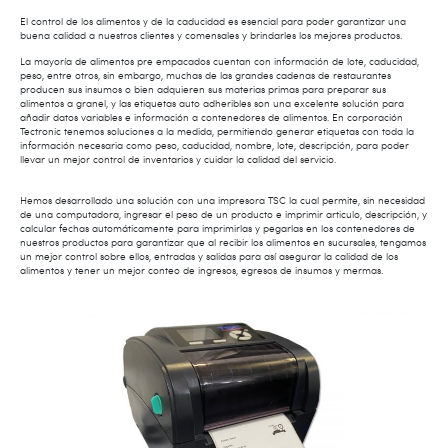
El control de los alimentos y de la caducidad es esencial para poder garantizar una
buena calidad a nuestros clientes y comensales y brindarles los mejores productos.
La mayoría de alimentos pre empacados cuentan con información de lote, caducidad,
peso, entre otros, sin embargo, muchas de las grandes cadenas de restaurantes
producen sus insumos o bien adquieren sus materias primas para preparar sus
alimentos a granel, y las etiquetas auto adheribles son una excelente solución para
añadir datos variables e información a contenedores de alimentos. En corporación
Tectronic tenemos soluciones a la medida, permitiendo generar etiquetas con toda la
información necesaria como peso, caducidad, nombre, lote, descripción, para poder
llevar un mejor control de inventarios y cuidar la calidad del servicio.
Hemos desarrollado una solución con una impresora TSC la cual permite, sin necesidad
de una computadora, ingresar el peso de un producto e imprimir articulo, descripción, y
calcular fechas automáticamente para imprimirlas y pegarlas en los contenedores de
nuestros productos para garantizar que al recibir los alimentos en sucursales, tengamos
un mejor control sobre ellos, entradas y salidas para así asegurar la calidad de los
alimentos y tener un mejor conteo de ingresos, egresos de insumos y mermas.