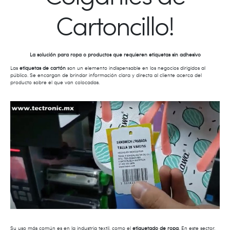
Cartoncillo!
La solución para ropa o productos que requieren etiquetas sin adhesivo
Las
etiquetas de cartón
son un elemento indispensable en los negocios dirigidos al
público. Se encargan de brindar información clara y directa al cliente acerca del
producto sobre el que van colocadas.
Su uso más común es en la industria textil, como el
etiquetado de ropa
. En este sector,