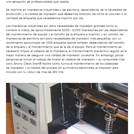
una sensación de profesionalidad que resalta.
Se imprime en impresoras industriales o de escritorio, dependiendo de la necesidad de
producción y la calidad de impresión que deseemos alcanzar, así como el volumen o la
cantidad de etiquetas que necesitemos imprimir por día.
Las impresoras industriales son para necesidades de impresión grandes como su
nombre lo indica, de aproximadamente 5,000- 10,000 impresiones por día dependiendo
del mantenimiento del equipo y el tamaño de la etiqueta a imprimir, y en cambio, las
impresoras de escritorio son para necesidades de impresión más pequeñas, con un
rendimiento aproximado de 1,000 etiquetas diarias también dependiendo del tamaño
de la etiqueta y el mantenimiento que se le de al equipo. Para el mantenimiento es
necesario limpiar el cabezal de la impresora, el mantenimiento preventivo regular es la
mejor manera de asegurar una calidad de impresión constante. Sin embargo, pocas
personas se toman el trabajo de limpiar el cabezal de impresión – su consumible más
caro. Ahora, Clean Start® facilita como nunca el mantenimiento de los cabezales
de impresión y la calidad del proceso sin suministros adicionales, el limpiador esta
incluido con tu
ribbon
de mas de 300 mts.