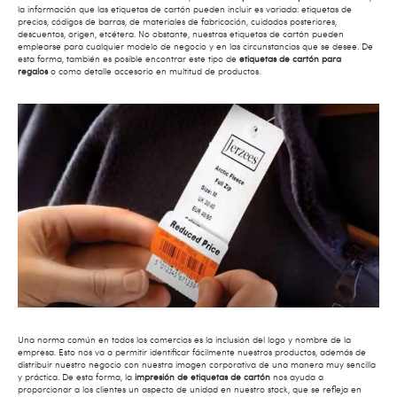
la información que las etiquetas de cartón pueden incluir es variada: etiquetas de
precios, códigos de barras, de materiales de fabricación, cuidados posteriores,
descuentos, origen, etcétera. No obstante, nuestras etiquetas de cartón pueden
emplearse para cualquier modelo de negocio y en las circunstancias que se desee. De
esta forma, también es posible encontrar este tipo de
etiquetas de cartón para
regalos
o como detalle accesorio en multitud de productos.
Una norma común en todos los comercios es la inclusión del logo y nombre de la
empresa. Esto nos va a permitir identificar fácilmente nuestros productos, además de
distribuir nuestro negocio con nuestra imagen corporativa de una manera muy sencilla
y práctica. De esta forma, la
impresión de etiquetas de cartón
nos ayuda a
proporcionar a los clientes un aspecto de unidad en nuestro stock, que se refleja en